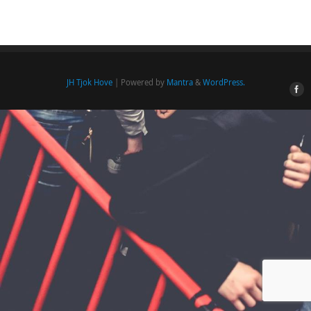
JH Tjok Hove
| Powered by
Mantra
&
WordPress.